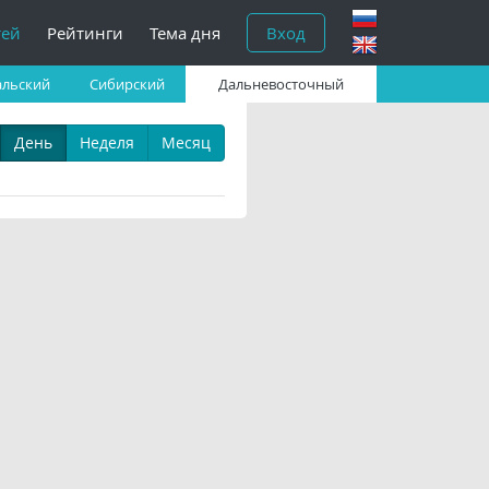
тей
Рейтинги
Тема дня
Вход
альский
Сибирский
Дальневосточный
День
Неделя
Месяц