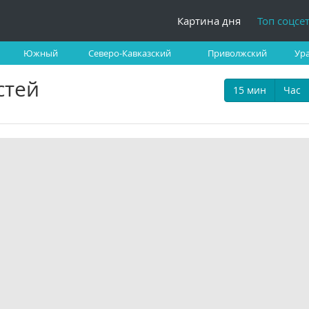
Картина дня
Топ соцсе
Южный
Северо-Кавказский
Приволжский
Ур
стей
15 мин
Час